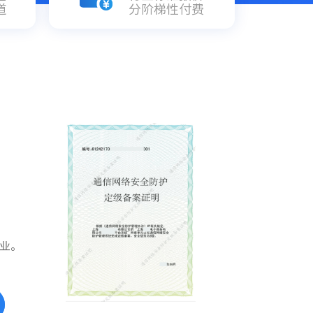
道
分阶梯性付费
业。