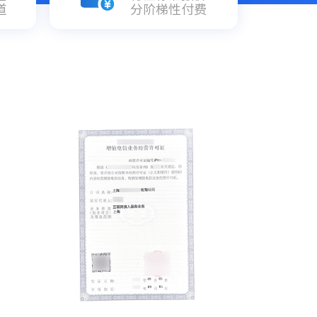
道
分阶梯性付费